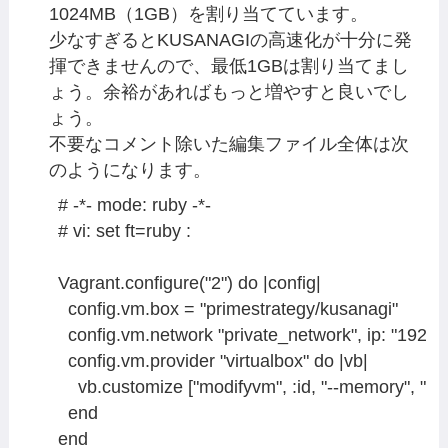
1024MB（1GB）を割り当てています。
少なすぎるとKUSANAGIの高速化が十分に発
揮できませんので、最低1GBは割り当てまし
ょう。余裕があればもっと増やすと良いでし
ょう。
不要なコメント除いた編集ファイル全体は次
のようになります。
# -*- mode: ruby -*-

# vi: set ft=ruby :

Vagrant.configure("2") do |config|

  config.vm.box = "primestrategy/kusanagi"

  config.vm.network "private_network", ip: "192.1
  config.vm.provider "virtualbox" do |vb|

    vb.customize ["modifyvm", :id, "--memory", "102
  end

end